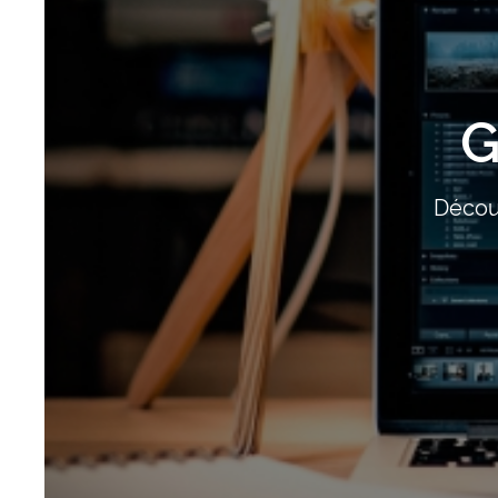
G
Découv