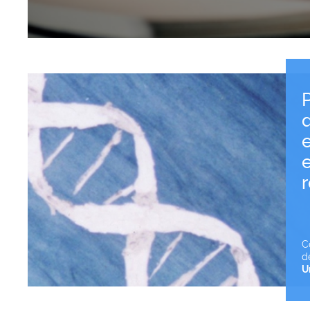
e
C
d
U