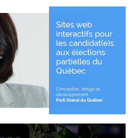
Sites web
interactifs pour
les candidat(e)s
Voir le projet
aux élections
partielles du
Québec
Conception, design et
développement
Parti libéral du Québec