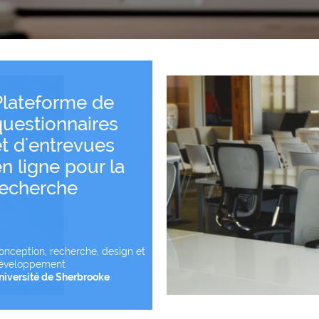
Plateforme de
questionnaires
et d'entrevues
Voir le projet
n ligne pour la
recherche
onception, recherche, design et
éveloppement
niversité de Sherbrooke