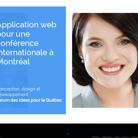
Application web
pour une
conférence
Voir le projet
nternationale à
Montréal
onception, design et
éveloppement
orum des idées pour le Québec