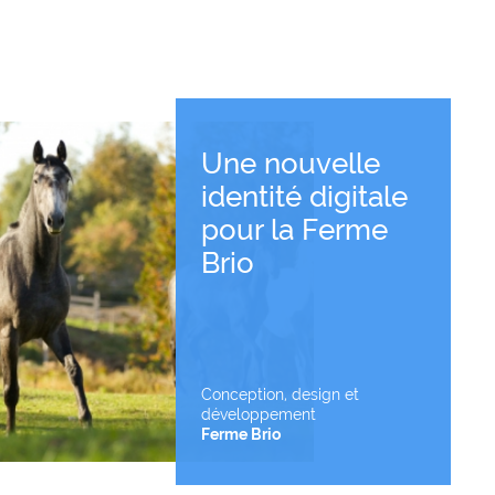
Une nouvelle
identité digitale
pour la Ferme
Voir le projet
Brio
Conception, design et
développement
Ferme Brio