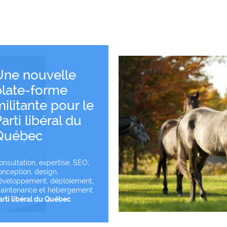
Une nouvelle
plate-forme
ilitante pour le
Voir le projet
arti libéral du
Québec
onsultation, expertise, SEO,
onception, design,
éveloppement, déploiement,
aintenance et hébergement
arti libéral du Québec