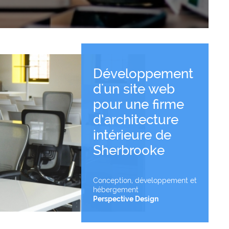
Développement
d'un site web
pour une firme
Voir le projet
d’architecture
intérieure de
Sherbrooke
Conception, développement et
hébergement
Perspective Design