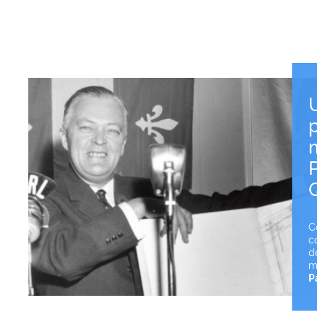
m
P
C
c
d
m
P