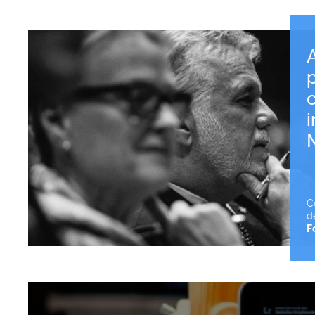
i
C
d
F