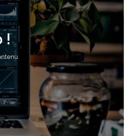
 !
contenu